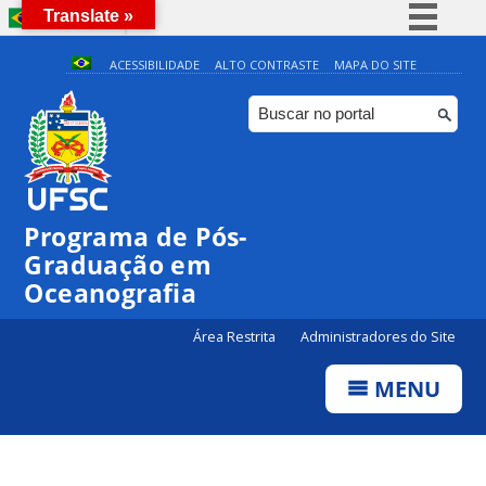
Translate »
BRASIL
Simplifique!
ACESSIBILIDADE
ALTO CONTRASTE
MAPA DO SITE
Comunica BR
Participe
0:00
Acesso à informação
Legislação
1:00
Programa de Pós-
Canais
Graduação em
2:00
Oceanografia
3:00
Área Restrita
Administradores do Site
MENU
4:00
5:00