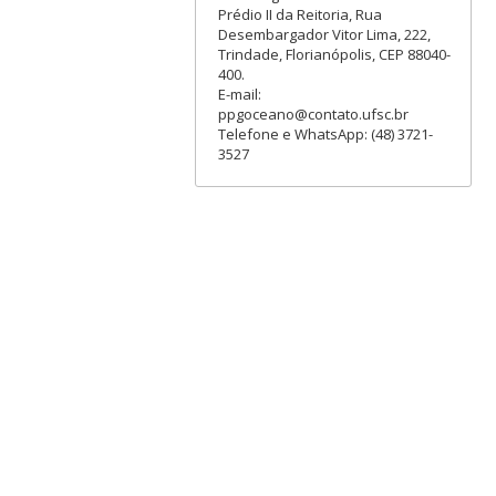
Prédio II da Reitoria, Rua
Desembargador Vitor Lima, 222,
Trindade, Florianópolis, CEP 88040-
400.
E-mail:
ppgoceano@contato.ufsc.br
Telefone e WhatsApp: (48) 3721-
3527