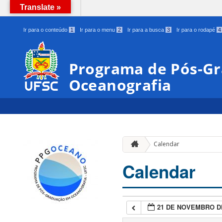
Translate »
BRASIL
Ir para o conteúdo
1
Ir para o menu
2
Ir para a busca
3
Ir para o rodapé
4
Programa de Pós-G
Oceanografia
Calendar
Calendar
21 DE NOVEMBRO D