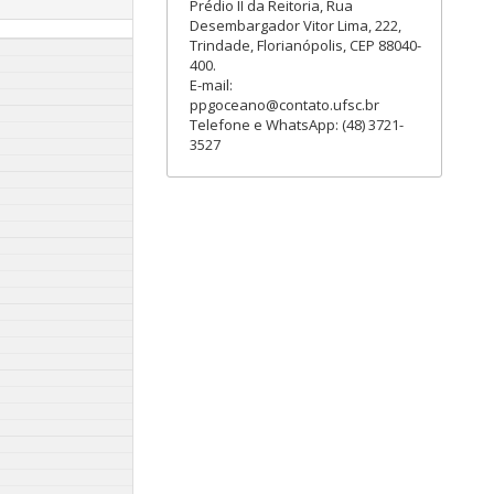
Prédio II da Reitoria, Rua
Desembargador Vitor Lima, 222,
Trindade, Florianópolis, CEP 88040-
400.
E-mail:
ppgoceano@contato.ufsc.br
Telefone e WhatsApp: (48) 3721-
3527