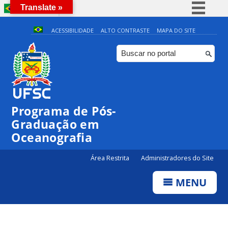
Translate »
BRASIL
Simplifique!
ACESSIBILIDADE
ALTO CONTRASTE
MAPA DO SITE
Comunica BR
Participe
Acesso à informação
Legislação
Programa de Pós-
Canais
Graduação em
Oceanografia
Área Restrita
Administradores do Site
MENU