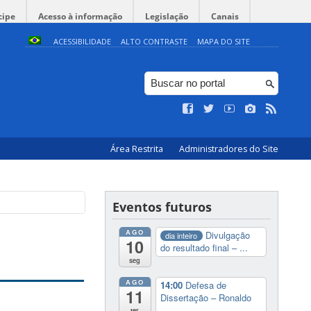
cipe
Acesso à informação
Legislação
Canais
ACESSIBILIDADE
ALTO CONTRASTE
MAPA DO SITE
Área Restrita
Administradores do Site
Eventos futuros
AGO
Divulgação
dia inteiro
10
do resultado final – ...
seg
AGO
14:00
Defesa de
11
Dissertação – Ronaldo
...
ter