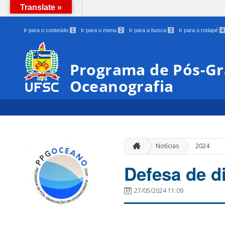
Translate »
BRASIL
Ir para o conteúdo
1
Ir para o menu
2
Ir para a busca
3
Ir para o rodapé
4
Programa de Pós-G
Oceanografia
Notícias
2024
Defesa de d
27/05/2024 11:09