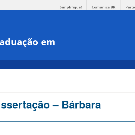
Simplifique!
Comunica BR
Parti
raduação em
issertação – Bárbara