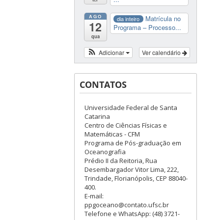
AGO
Matrícula no
dia inteiro
12
Programa – Processo...
qua
Adicionar
Ver calendário
CONTATOS
Universidade Federal de Santa
Catarina
Centro de Ciências Físicas e
Matemáticas - CFM
Programa de Pós-graduação em
Oceanografia
Prédio II da Reitoria, Rua
Desembargador Vitor Lima, 222,
Trindade, Florianópolis, CEP 88040-
400.
E-mail:
ppgoceano@contato.ufsc.br
Telefone e WhatsApp: (48) 3721-