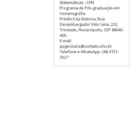
Matemáticas - CFM
Programa de Pós-graduação em
Oceanografia
Prédio II da Reitoria, Rua
Desembargador Vitor Lima, 222,
Trindade, Florianópolis, CEP 88040-
400.
E-mail:
ppgoceano@contato.ufsc.br
Telefone e WhatsApp: (48) 3721-
3527