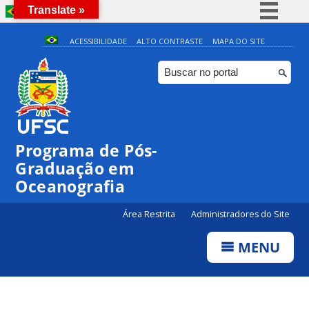
Translate »
BRASIL
Simplifique!
ACESSIBILIDADE
ALTO CONTRASTE
MAPA DO SITE
Comunica BR
Participe
Acesso à informação
Legislação
Programa de Pós-
Canais
Graduação em
Oceanografia
Área Restrita
Administradores do Site
MENU