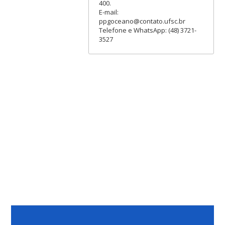
400.
E-mail:
ppgoceano@contato.ufsc.br
Telefone e WhatsApp: (48) 3721-
3527