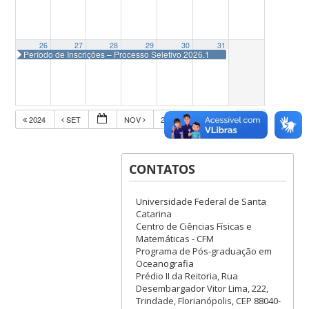
26
27
28
29
30
31
Período de Inscrições – Processo Seletivo 2026.1
2024
SET
NOV
2026
CONTATOS
Universidade Federal de Santa
Catarina
Centro de Ciências Físicas e
Matemáticas - CFM
Programa de Pós-graduação em
Oceanografia
Prédio II da Reitoria, Rua
Desembargador Vitor Lima, 222,
Trindade, Florianópolis, CEP 88040-