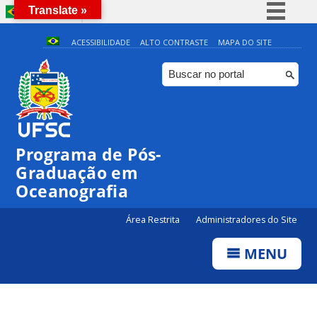
Translate »
BRASIL
Simplifique!
ACESSIBILIDADE
ALTO CONTRASTE
MAPA DO SITE
Comunica BR
Participe
Acesso à informação
Legislação
Programa de Pós-
Canais
Graduação em
Oceanografia
Área Restrita
Administradores do Site
MENU