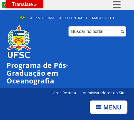
Translate »
BRASIL
Simplifique!
ACESSIBILIDADE
ALTO CONTRASTE
MAPA DO SITE
Comunica BR
Participe
Acesso à informação
Legislação
Programa de Pós-
Canais
Graduação em
Oceanografia
Área Restrita
Administradores do Site
MENU