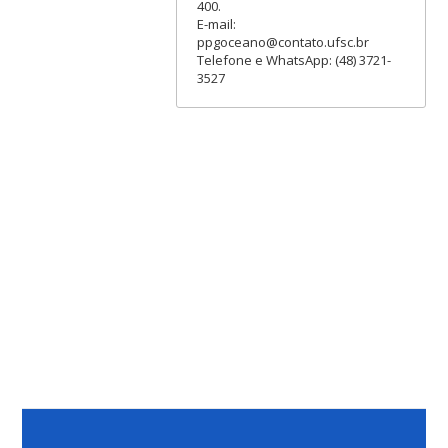
400.
E-mail:
ppgoceano@contato.ufsc.br
Telefone e WhatsApp: (48) 3721-
3527