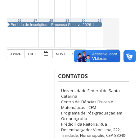
26
27
28
29
30
31
Período de Inscrições – Processo Seletivo 2026.1
2024
SET
NOV
2026
CONTATOS
Universidade Federal de Santa
Catarina
Centro de Ciências Físicas e
Matemáticas - CFM
Programa de Pós-graduação em
Oceanografia
Prédio II da Reitoria, Rua
Desembargador Vitor Lima, 222,
Trindade, Florianópolis, CEP 88040-