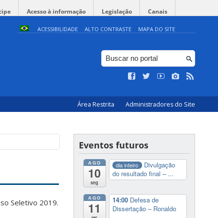
cipe
Acesso à informação
Legislação
Canais
ACESSIBILIDADE
ALTO CONTRASTE
MAPA DO SITE
Área Restrita
Administradores do Site
Eventos futuros
AGO
Divulgação
dia inteiro
10
do resultado final – ...
seg
AGO
14:00
Defesa de
so Seletivo 2019.
11
Dissertação – Ronaldo
...
ter