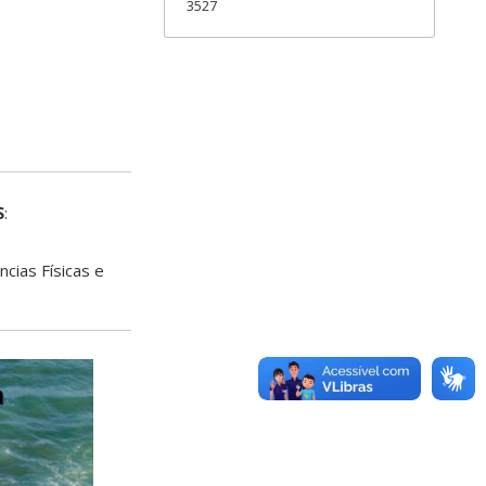
3527
S
:
cias Físicas e