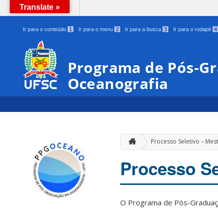
Translate »
BRASIL
Ir para o conteúdo
1
Ir para o menu
2
Ir para a busca
3
Ir para o rodapé
4
Programa de Pós-G
Oceanografia
Processo Seletivo – Mes
Processo Se
O Programa de Pós-Graduação