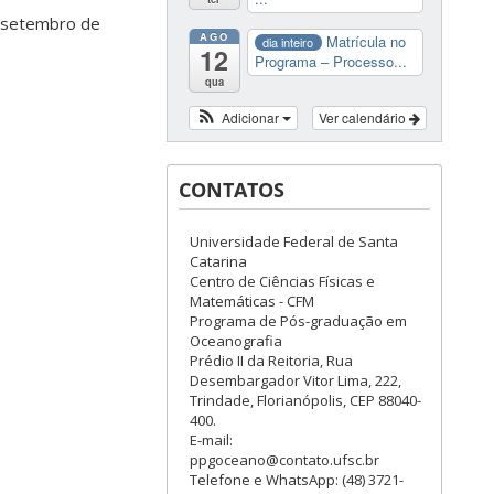
e setembro de
AGO
Matrícula no
dia inteiro
12
Programa – Processo...
qua
Adicionar
Ver calendário
CONTATOS
Universidade Federal de Santa
Catarina
Centro de Ciências Físicas e
Matemáticas - CFM
Programa de Pós-graduação em
Oceanografia
Prédio II da Reitoria, Rua
Desembargador Vitor Lima, 222,
Trindade, Florianópolis, CEP 88040-
400.
E-mail:
ppgoceano@contato.ufsc.br
Telefone e WhatsApp: (48) 3721-