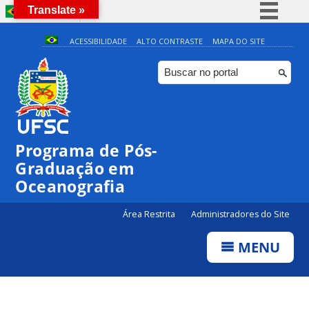
Translate »
BRASIL
Simplifique!
ACESSIBILIDADE
ALTO CONTRASTE
MAPA DO SITE
Comunica BR
Participe
Acesso à informação
Legislação
Programa de Pós-
Canais
Graduação em
Oceanografia
Área Restrita
Administradores do Site
MENU