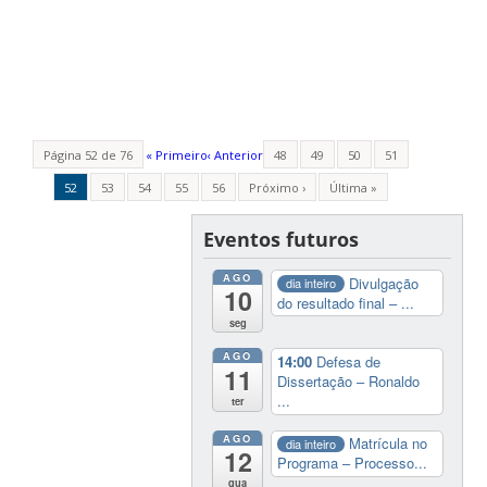
Página 52 de 76
« Primeiro
‹ Anterior
48
49
50
51
52
53
54
55
56
Próximo ›
Última »
Eventos futuros
AGO
Divulgação
dia inteiro
10
do resultado final – ...
seg
AGO
14:00
Defesa de
11
Dissertação – Ronaldo
...
ter
AGO
Matrícula no
dia inteiro
12
Programa – Processo...
qua