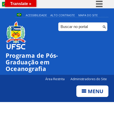
Translate »
BRASIL
Simplifique!
ACESSIBILIDADE
ALTO CONTRASTE
MAPA DO SITE
Comunica BR
Participe
Acesso à informação
Legislação
Programa de Pós-
Canais
Graduação em
Oceanografia
Área Restrita
Administradores do Site
MENU