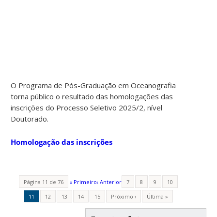
O Programa de Pós-Graduação em Oceanografia
torna público o resultado das homologações das
inscrições do Processo Seletivo 2025/2, nível
Doutorado.
Homologação das inscrições
Página 11 de 76
« Primeiro
‹ Anterior
7
8
9
10
11
12
13
14
15
Próximo ›
Última »