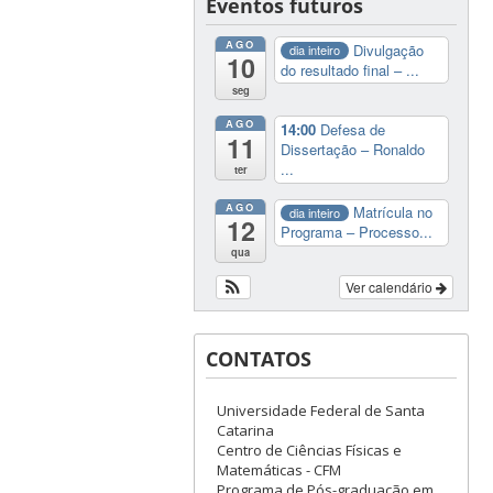
Eventos futuros
AGO
Divulgação
dia inteiro
10
do resultado final – ...
seg
AGO
14:00
Defesa de
11
Dissertação – Ronaldo
...
ter
AGO
Matrícula no
dia inteiro
12
Programa – Processo...
qua
Ver calendário
CONTATOS
Universidade Federal de Santa
Catarina
Centro de Ciências Físicas e
Matemáticas - CFM
Programa de Pós-graduação em