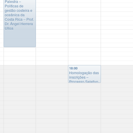
Palestra –
Políticas de
gestão costeira e
oceânica da
Costa Rica – Prof.
Dr. Ángel Herrera
Ulloa
18:00
Homologação das
inscrições –
Processo Seletivo
2026.2