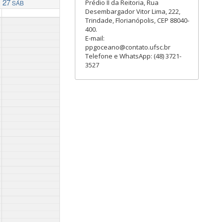
27
Prédio II da Reitoria, Rua
SÁB
Desembargador Vitor Lima, 222,
Trindade, Florianópolis, CEP 88040-
400.
E-mail:
ppgoceano@contato.ufsc.br
Telefone e WhatsApp: (48) 3721-
3527