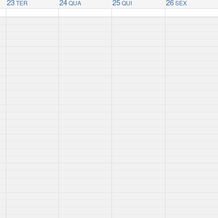
23
24
25
26
TER
QUA
QUI
SEX