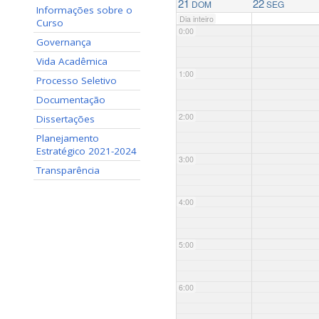
21
22
DOM
SEG
Informações sobre o
Dia inteiro
Curso
0:00
Governança
Vida Acadêmica
1:00
Processo Seletivo
Documentação
2:00
Dissertações
Planejamento
Estratégico 2021-2024
3:00
Transparência
4:00
5:00
6:00