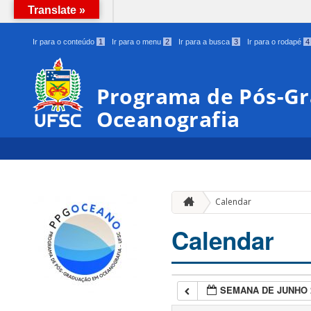
Translate »
BRASIL
Ir para o conteúdo
1
Ir para o menu
2
Ir para a busca
3
Ir para o rodapé
4
Programa de Pós-G
Oceanografia
Calendar
Calendar
SEMANA DE JUNHO 