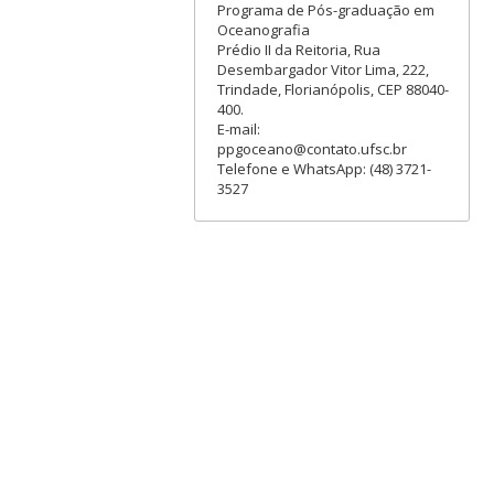
Programa de Pós-graduação em
Oceanografia
Prédio II da Reitoria, Rua
Desembargador Vitor Lima, 222,
Trindade, Florianópolis, CEP 88040-
400.
E-mail:
ppgoceano@contato.ufsc.br
Telefone e WhatsApp: (48) 3721-
3527