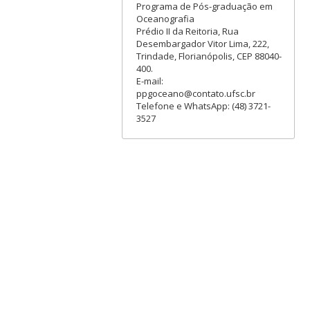
Programa de Pós-graduação em
Oceanografia
Prédio II da Reitoria, Rua
Desembargador Vitor Lima, 222,
Trindade, Florianópolis, CEP 88040-
400.
E-mail:
ppgoceano@contato.ufsc.br
Telefone e WhatsApp: (48) 3721-
3527