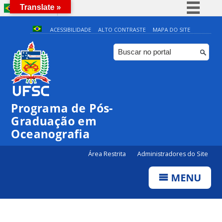
Translate »
BRASIL
Simplifique!
ACESSIBILIDADE
ALTO CONTRASTE
MAPA DO SITE
Comunica BR
Participe
Acesso à informação
0:00
Legislação
Programa de Pós-
Canais
1:00
Graduação em
Oceanografia
2:00
Área Restrita
Administradores do Site
3:00
MENU
4:00