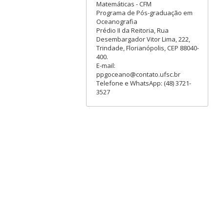
Matemáticas - CFM
Programa de Pós-graduação em
Oceanografia
Prédio II da Reitoria, Rua
Desembargador Vitor Lima, 222,
Trindade, Florianópolis, CEP 88040-
400.
E-mail:
ppgoceano@contato.ufsc.br
Telefone e WhatsApp: (48) 3721-
3527