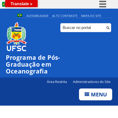
Translate »
BRASIL
Simplifique!
ACESSIBILIDADE
ALTO CONTRASTE
MAPA DO SITE
Comunica BR
Participe
Acesso à informação
Legislação
Programa de Pós-
Canais
Graduação em
Oceanografia
Área Restrita
Administradores do Site
MENU