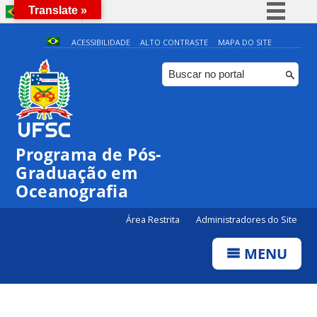
Translate »
BRASIL
Simplifique!
ACESSIBILIDADE
ALTO CONTRASTE
MAPA DO SITE
Comunica BR
Participe
Acesso à informação
0:00
Legislação
Programa de Pós-
Canais
1:00
Graduação em
Oceanografia
2:00
Área Restrita
Administradores do Site
3:00
MENU
4:00