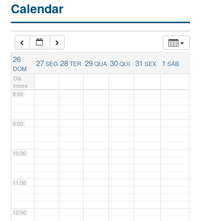
Calendar
5:00
6:00
26
27
28
29
30
31
1
SEG
TER
QUA
QUI
SEX
SÁB
7:00
DOM
Dia
inteiro
8:00
9:00
10:00
11:00
12:00