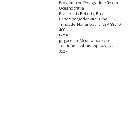
Programa de Pós-graduação em
Oceanografia
Prédio II da Reitoria, Rua
Desembargador Vitor Lima, 222,
Trindade, Florianópolis, CEP 88040-
400.
E-mail:
ppgoceano@contato.ufsc.br
Telefone e WhatsApp: (48) 3721-
3527