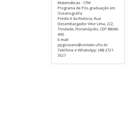
Matemáticas - CFM
Programa de Pós-graduação em
Oceanografia
Prédio II da Reitoria, Rua
Desembargador Vitor Lima, 222,
Trindade, Florianópolis, CEP 88040-
400.
E-mail:
ppgoceano@contato.ufsc.br
Telefone e WhatsApp: (48) 3721-
3527