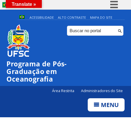
Translate »
BRASIL
Simplifique!
ACESSIBILIDADE
ALTO CONTRASTE
MAPA DO SITE
Comunica BR
Participe
Acesso à informação
0:00
Legislação
Programa de Pós-
Canais
1:00
Graduação em
Oceanografia
2:00
Área Restrita
Administradores do Site
MENU
3:00
4:00