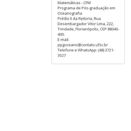
Matemáticas - CFM
Programa de Pós-graduação em
Oceanografia
Prédio II da Reitoria, Rua
Desembargador Vitor Lima, 222,
Trindade, Florianópolis, CEP 88040-
400.
E-mail:
ppgoceano@contato.ufsc.br
Telefone e WhatsApp: (48) 3721-
3527