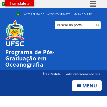
Translate »
BRASIL
Simplifique!
ACESSIBILIDADE
ALTO CONTRASTE
MAPA DO SITE
Comunica BR
Participe
Acesso à informação
0:00
Legislação
Programa de Pós-
Canais
1:00
Graduação em
Oceanografia
2:00
Área Restrita
Administradores do Site
MENU
3:00
4:00