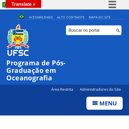
Translate »
BRASIL
Simplifique!
ACESSIBILIDADE
ALTO CONTRASTE
MAPA DO SITE
Comunica BR
Participe
◤
0:00
Entrega da Etapa I de Qualificação – ingressantes em
2025-1
Acesso à informação
Legislação
1:00
Programa de Pós-
Canais
Graduação em
2:00
Oceanografia
3:00
Área Restrita
Administradores do Site
MENU
4:00
5:00