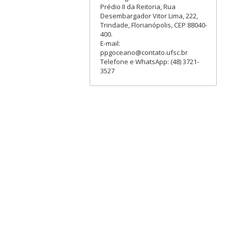
Prédio II da Reitoria, Rua
Desembargador Vitor Lima, 222,
Trindade, Florianópolis, CEP 88040-
400.
E-mail:
ppgoceano@contato.ufsc.br
Telefone e WhatsApp: (48) 3721-
3527