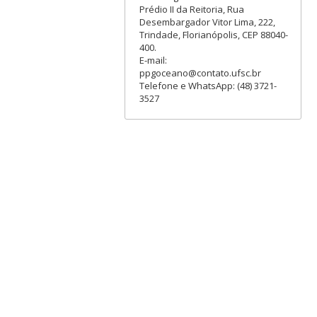
Prédio II da Reitoria, Rua
Desembargador Vitor Lima, 222,
Trindade, Florianópolis, CEP 88040-
400.
E-mail:
ppgoceano@contato.ufsc.br
Telefone e WhatsApp: (48) 3721-
3527