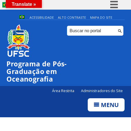
Translate »
BRASIL
Simplifique!
ACESSIBILIDADE
ALTO CONTRASTE
MAPA DO SITE
Comunica BR
Participe
0:00
Acesso à informação
Legislação
1:00
Programa de Pós-
Canais
Graduação em
2:00
Oceanografia
3:00
Área Restrita
Administradores do Site
MENU
4:00
5:00