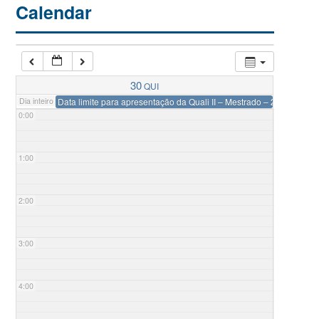
Calendar
30
QUI
Dia inteiro
Data limite para apresentação da Quali II – Mestrado – 2025
0:00
1:00
2:00
3:00
4:00