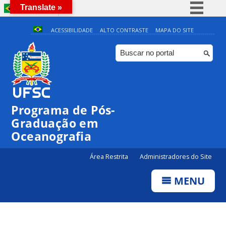
Translate »
BRASIL
Simplifique!
ACESSIBILIDADE
ALTO CONTRASTE
MAPA DO SITE
Comunica BR
Participe
Acesso à informação
Legislação
Programa de Pós-
Canais
Graduação em
Oceanografia
Área Restrita
Administradores do Site
MENU