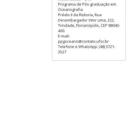
Programa de Pós-graduação em
Oceanografia
Prédio II da Reitoria, Rua
Desembargador Vitor Lima, 222,
Trindade, Florianópolis, CEP 88040-
400.
E-mail:
ppgoceano@contato.ufsc.br
Telefone e WhatsApp: (48) 3721-
3527