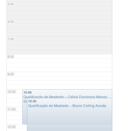
5:00
6:00
7:00
8:00
9:00
10:00
10:00
Qualificação de Mestrado – Célsia Domingos Mango
Sá
10:30
Qualificação de Mestrado – Bruno Colling Acosta
11:00
12:00