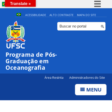
Translate »
BRASIL
Simplifique!
ACESSIBILIDADE
ALTO CONTRASTE
MAPA DO SITE
Comunica BR
Participe
0:00
Acesso à informação
Legislação
1:00
Programa de Pós-
Canais
Graduação em
2:00
Oceanografia
3:00
Área Restrita
Administradores do Site
MENU
4:00
5:00