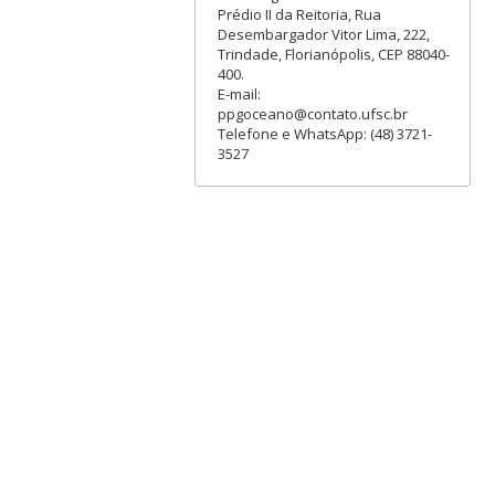
Prédio II da Reitoria, Rua
Desembargador Vitor Lima, 222,
Trindade, Florianópolis, CEP 88040-
400.
E-mail:
ppgoceano@contato.ufsc.br
Telefone e WhatsApp: (48) 3721-
3527