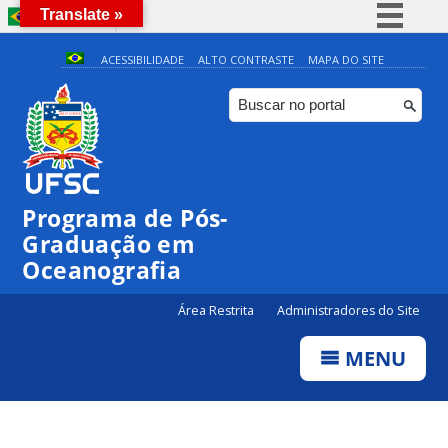
Translate »
BRASIL
Simplifique!
ACESSIBILIDADE
ALTO CONTRASTE
MAPA DO SITE
Comunica BR
Participe
◤
0:00
Entrega da Etapa I de Qualificação – ingressantes em
2025-1
Acesso à informação
Legislação
1:00
Programa de Pós-
Canais
Graduação em
2:00
Oceanografia
3:00
Área Restrita
Administradores do Site
MENU
4:00
5:00