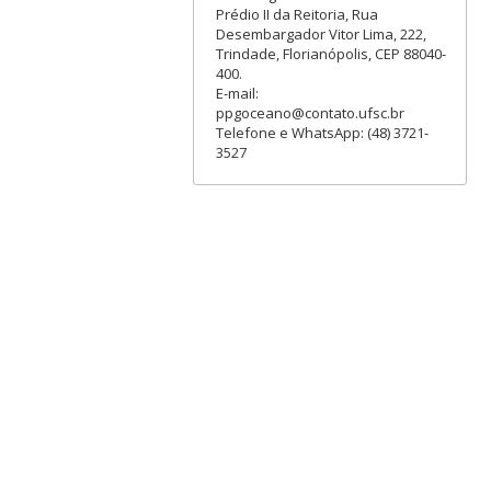
Prédio II da Reitoria, Rua
Desembargador Vitor Lima, 222,
Trindade, Florianópolis, CEP 88040-
400.
E-mail:
ppgoceano@contato.ufsc.br
Telefone e WhatsApp: (48) 3721-
3527