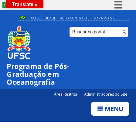
Translate »
BRASIL
Simplifique!
ACESSIBILIDADE
ALTO CONTRASTE
MAPA DO SITE
Comunica BR
Participe
0:00
Acesso à informação
Legislação
1:00
Programa de Pós-
Canais
Graduação em
2:00
Oceanografia
3:00
Área Restrita
Administradores do Site
MENU
4:00
5:00