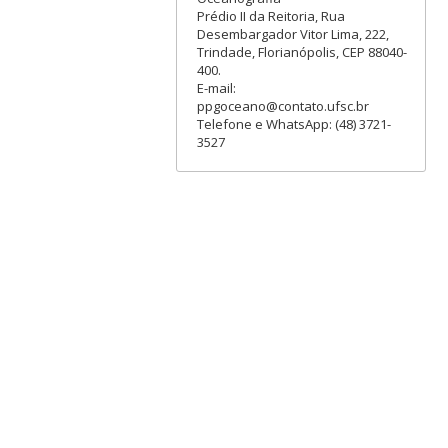
Prédio II da Reitoria, Rua
Desembargador Vitor Lima, 222,
Trindade, Florianópolis, CEP 88040-
400.
E-mail:
ppgoceano@contato.ufsc.br
Telefone e WhatsApp: (48) 3721-
3527