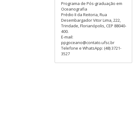
Programa de Pós-graduação em
Oceanografia
Prédio II da Reitoria, Rua
Desembargador Vitor Lima, 222,
Trindade, Florianópolis, CEP 88040-
400.
E-mail:
ppgoceano@contato.ufsc.br
Telefone e WhatsApp: (48) 3721-
3527