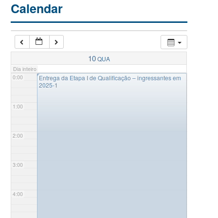
Calendar
10
QUA
Dia inteiro
◤
0:00
Entrega da Etapa I de Qualificação – ingressantes em
2025-1
1:00
2:00
3:00
4:00