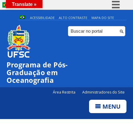
Translate »
BRASIL
Simplifique!
ACESSIBILIDADE
ALTO CONTRASTE
MAPA DO SITE
Comunica BR
Participe
Acesso à informação
Legislação
Programa de Pós-
Canais
Graduação em
Oceanografia
Área Restrita
Administradores do Site
MENU