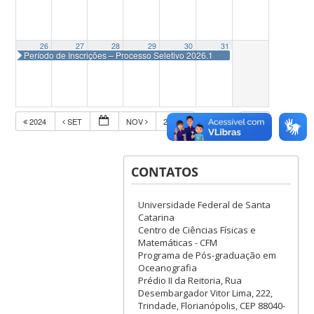
26
27
28
29
30
31
Período de Inscrições – Processo Seletivo 2026.1
2024
SET
NOV
2026
CONTATOS
Universidade Federal de Santa
Catarina
Centro de Ciências Físicas e
Matemáticas - CFM
Programa de Pós-graduação em
Oceanografia
Prédio II da Reitoria, Rua
Desembargador Vitor Lima, 222,
Trindade, Florianópolis, CEP 88040-