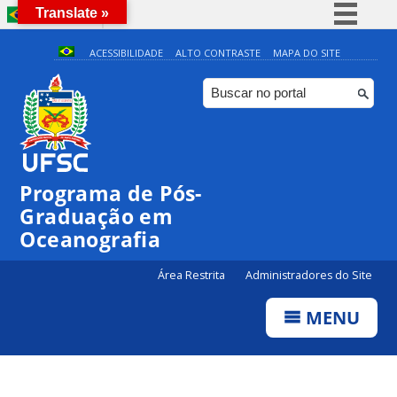
Translate »
BRASIL
Simplifique!
ACESSIBILIDADE
ALTO CONTRASTE
MAPA DO SITE
Comunica BR
Participe
Acesso à informação
Legislação
Programa de Pós-
Canais
Graduação em
Oceanografia
Área Restrita
Administradores do Site
MENU