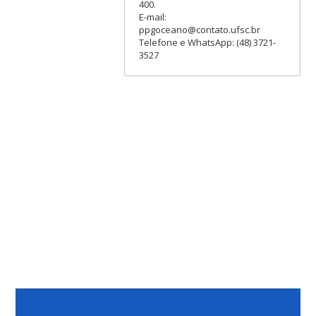
400.
E-mail:
ppgoceano@contato.ufsc.br
Telefone e WhatsApp: (48) 3721-
3527