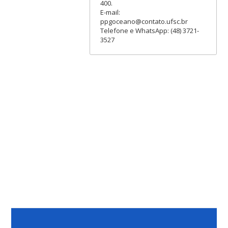
400.
E-mail:
ppgoceano@contato.ufsc.br
Telefone e WhatsApp: (48) 3721-
3527