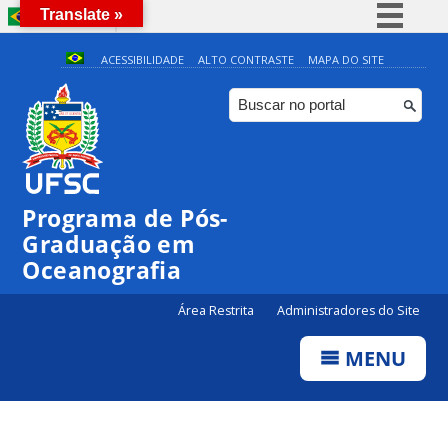
Translate »
BRASIL
Simplifique!
ACESSIBILIDADE
ALTO CONTRASTE
MAPA DO SITE
Comunica BR
Participe
Acesso à informação
Legislação
Programa de Pós-
Canais
Graduação em
Oceanografia
Área Restrita
Administradores do Site
MENU