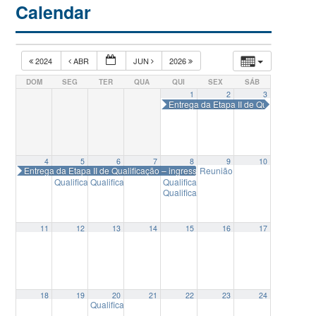
Calendar
2024
ABR
JUN
2026
DOM
SEG
TER
QUA
QUI
SEX
SÁB
1
2
3
Entrega da Etapa II de Qualificação –
4
5
6
7
8
9
10
Entrega da Etapa II de Qualificação – ingressantes em 2024-1
Reunião Colegiado Delegad
Qualificação de mestrado – Manuela Távora
Qualificação de mestrado – Vanessa Martins
Qualificação de mestrado – Leandro Si
14:00
14:00
Qualificação de mestrado – Ajarimba S
11
12
13
14
15
16
17
18
19
20
21
22
23
24
Qualificação de mestrado – Vanessa Martins
10:00