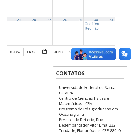
25
26
27
28
29
30
31
Qualificação de mestrado – Ar
Reunião Colegiado Pleno (a c
2024
ABR
JUN
2026
CONTATOS
Universidade Federal de Santa
Catarina
Centro de Ciências Físicas e
Matemáticas - CFM
Programa de Pós-graduação em
Oceanografia
Prédio II da Reitoria, Rua
Desembargador Vitor Lima, 222,
Trindade, Florianópolis, CEP 88040-