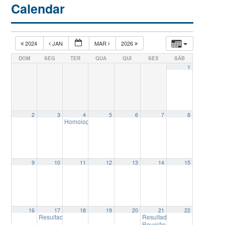
Calendar
2024
JAN
MAR
2026
DOM
SEG
TER
QUA
QUI
SEX
SÁB
1
2
3
4
5
6
7
8
Homologação das inscrições – Processo Seletivo Mestra
9
10
11
12
13
14
15
16
17
18
19
20
21
22
Resultado Preliminar – Processo Seletivo Mestrado 2025.1
Resultado Final- Processo Se
12:00
Reunião Colegiado Delegad