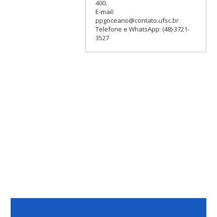
400.
E-mail:
ppgoceano@contato.ufsc.br
Telefone e WhatsApp: (48) 3721-
3527