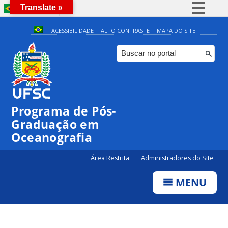
Translate »
BRASIL
Simplifique!
ACESSIBILIDADE
ALTO CONTRASTE
MAPA DO SITE
Comunica BR
Participe
Acesso à informação
Legislação
Programa de Pós-
Canais
Graduação em
Oceanografia
Área Restrita
Administradores do Site
MENU