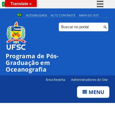
Translate »
BRASIL
Simplifique!
ACESSIBILIDADE
ALTO CONTRASTE
MAPA DO SITE
Comunica BR
Participe
Acesso à informação
Legislação
Programa de Pós-
Canais
Graduação em
Oceanografia
Área Restrita
Administradores do Site
MENU