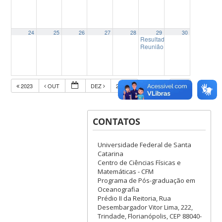
24
25
26
27
28
29
30
Resultado Final Processo Sel
Reunião Colegiado Delegad
2023
OUT
DEZ
2025
CONTATOS
Universidade Federal de Santa
Catarina
Centro de Ciências Físicas e
Matemáticas - CFM
Programa de Pós-graduação em
Oceanografia
Prédio II da Reitoria, Rua
Desembargador Vitor Lima, 222,
Trindade, Florianópolis, CEP 88040-