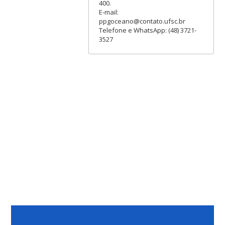
400.
E-mail:
ppgoceano@contato.ufsc.br
Telefone e WhatsApp: (48) 3721-
3527