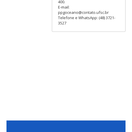
400.
E-mail:
ppgoceano@contato.ufsc.br
Telefone e WhatsApp: (48) 3721-
3527