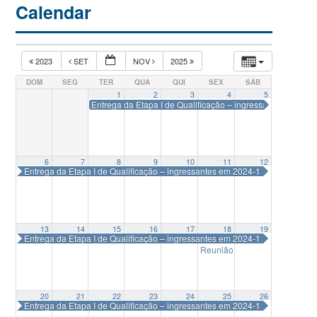
Calendar
2023
SET
NOV
2025
DOM
SEG
TER
QUA
QUI
SEX
SÁB
1
2
3
4
5
Entrega da Etapa I de Qualificação – ingressantes em 202
6
7
8
9
10
11
12
Entrega da Etapa I de Qualificação – ingressantes em 2024-1
13
14
15
16
17
18
19
Entrega da Etapa I de Qualificação – ingressantes em 2024-1
Reunião Colegiado Delegad
20
21
22
23
24
25
26
Entrega da Etapa I de Qualificação – ingressantes em 2024-1