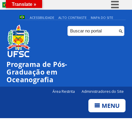
Translate »
BRASIL
Simplifique!
ACESSIBILIDADE
ALTO CONTRASTE
MAPA DO SITE
Comunica BR
Participe
Acesso à informação
Legislação
Programa de Pós-
Canais
Graduação em
Oceanografia
Área Restrita
Administradores do Site
MENU