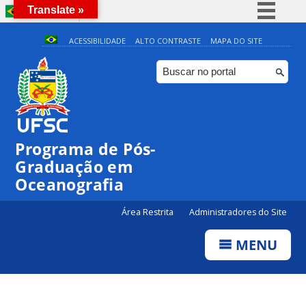
Translate »
BRASIL
Simplifique!
ACESSIBILIDADE
ALTO CONTRASTE
MAPA DO SITE
Comunica BR
Participe
Acesso à informação
Legislação
Programa de Pós-
Canais
Graduação em
Oceanografia
Área Restrita
Administradores do Site
MENU