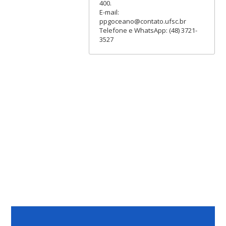
400.
E-mail:
ppgoceano@contato.ufsc.br
Telefone e WhatsApp: (48) 3721-
3527