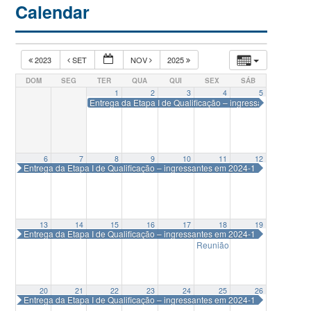
Calendar
2023
SET
NOV
2025
DOM
SEG
TER
QUA
QUI
SEX
SÁB
1
2
3
4
5
Entrega da Etapa I de Qualificação – ingressantes em 202
6
7
8
9
10
11
12
Entrega da Etapa I de Qualificação – ingressantes em 2024-1
13
14
15
16
17
18
19
Entrega da Etapa I de Qualificação – ingressantes em 2024-1
Reunião Colegiado Delegad
20
21
22
23
24
25
26
Entrega da Etapa I de Qualificação – ingressantes em 2024-1