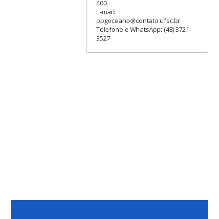
400.
E-mail:
ppgoceano@contato.ufsc.br
Telefone e WhatsApp: (48) 3721-
3527