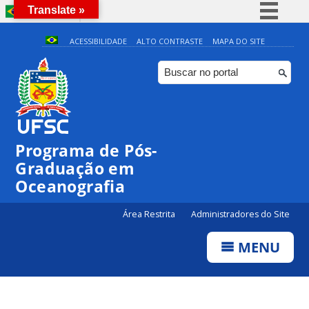
Translate »
BRASIL
Simplifique!
ACESSIBILIDADE
ALTO CONTRASTE
MAPA DO SITE
Comunica BR
Participe
Acesso à informação
Legislação
Programa de Pós-
Canais
Graduação em
Oceanografia
Área Restrita
Administradores do Site
MENU