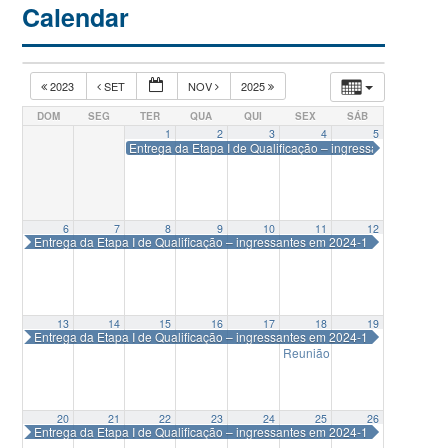
Calendar
2023
SET
NOV
2025
DOM
SEG
TER
QUA
QUI
SEX
SÁB
1
2
3
4
5
Entrega da Etapa I de Qualificação – ingressantes em 202
6
7
8
9
10
11
12
Entrega da Etapa I de Qualificação – ingressantes em 2024-1
13
14
15
16
17
18
19
Entrega da Etapa I de Qualificação – ingressantes em 2024-1
Reunião Colegiado Delegad
20
21
22
23
24
25
26
Entrega da Etapa I de Qualificação – ingressantes em 2024-1