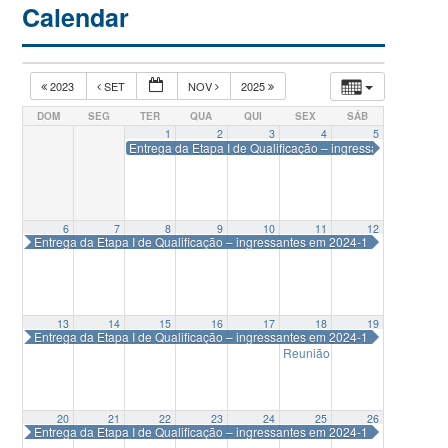
Calendar
2023
SET
NOV
2025
DOM
SEG
TER
QUA
QUI
SEX
SÁB
1
2
3
4
5
Entrega da Etapa I de Qualificação – ingressantes em 202
6
7
8
9
10
11
12
Entrega da Etapa I de Qualificação – ingressantes em 2024-1
13
14
15
16
17
18
19
Entrega da Etapa I de Qualificação – ingressantes em 2024-1
Reunião Colegiado Delegad
20
21
22
23
24
25
26
Entrega da Etapa I de Qualificação – ingressantes em 2024-1