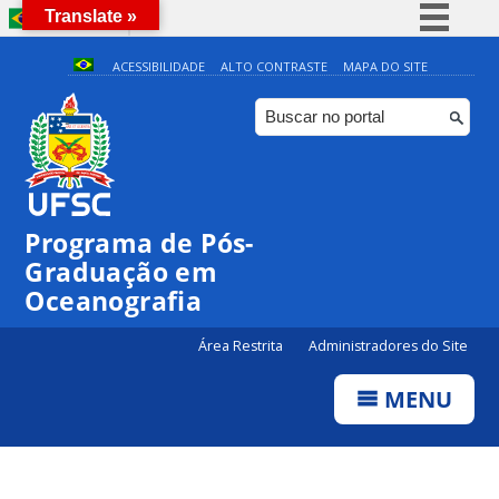
Translate »
BRASIL
Simplifique!
ACESSIBILIDADE
ALTO CONTRASTE
MAPA DO SITE
Comunica BR
Participe
Acesso à informação
Legislação
Programa de Pós-
Canais
Graduação em
Oceanografia
Área Restrita
Administradores do Site
MENU