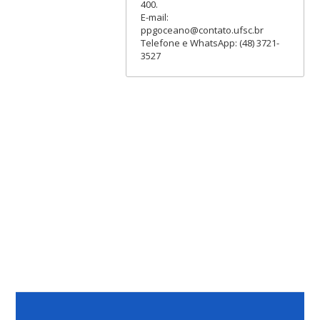
400.
E-mail:
ppgoceano@contato.ufsc.br
Telefone e WhatsApp: (48) 3721-
3527