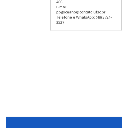
400.
E-mail:
ppgoceano@contato.ufsc.br
Telefone e WhatsApp: (48) 3721-
3527