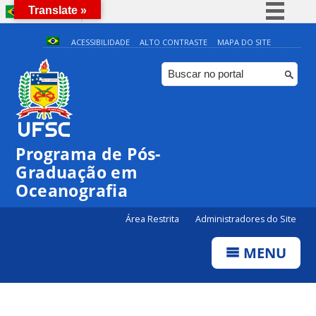
Translate »
BRASIL
Simplifique!
ACESSIBILIDADE
ALTO CONTRASTE
MAPA DO SITE
Comunica BR
Participe
Acesso à informação
Legislação
Programa de Pós-
Canais
Graduação em
Oceanografia
Área Restrita
Administradores do Site
MENU