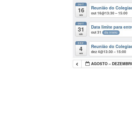
OUT
Reunião do Colegia
16
out 16@13:30 – 15:00
sex
OUT
Data limite para ent
31
out 31
dia inteiro
sáb
DEZ
Reunião do Colegia
4
dez 4@13:30 – 15:00
sex
AGOSTO – DEZEMBRO