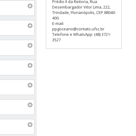
Prédio II da Reitoria, Rua
Desembargador Vitor Lima, 222,
Trindade, Florianópolis, CEP 88040-
400.
E-mail:
ppgoceano@contato.ufsc.br
Telefone e WhatsApp: (48) 3721-
3527