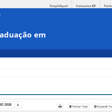
Simplifique!
Comunica BR
Parti
raduação em
O 2026
Fechar Tudo
Expandir T