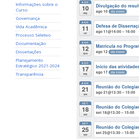
AGO
Informações sobre o
Divulgação do result
10
Curso
ago 10
dia inteiro
seg
Governança
AGO
Defesa de Dissertaç
11
Vida Acadêmica
ago 11@14:00 – 16:00
ter
Processo Seletivo
Documentação
AGO
Matrícula no Progra
12
ago 12
Dissertações
dia inteiro
qua
Planejamento
AGO
Estratégico 2021-2024
Início das atividad
17
ago 17
dia inteiro
Transparência
seg
AGO
Reunião do Colegia
21
ago 21@13:30 – 15:00
sex
SET
Reunião do Colegia
18
set 18@13:30 – 15:00
sex
SET
Reunião do Colegia
25
set 25@13:30 – 15:00
sex