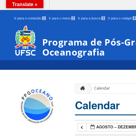
Translate »
BRASIL
Ir para o conteúdo
1
Ir para o menu
2
Ir para a busca
3
Ir para o rodapé
4
Programa de Pós-G
Oceanografia
Calendar
Calendar
AGOSTO – DEZEMBR