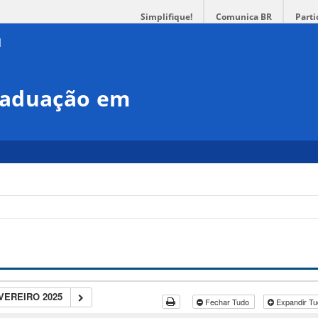
Simplifique!
Comunica BR
Parti
raduação em
VEREIRO 2025
Fechar Tudo
Expandir T