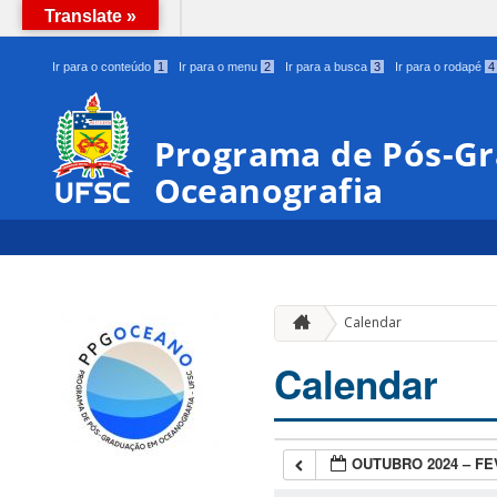
Translate »
BRASIL
Ir para o conteúdo
1
Ir para o menu
2
Ir para a busca
3
Ir para o rodapé
4
Programa de Pós-G
Oceanografia
Calendar
Calendar
OUTUBRO 2024 – FE