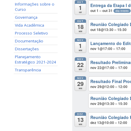
OUT
Informações sobre o
Entrega da Etapa I 
1
Curso
out 1 – out 31
dia inteiro
ter
Governança
OUT
Reunião Colegiado 
18
Vida Acadêmica
out 18@13:30 – 15:30
sex
Processo Seletivo
Documentação
NOV
Lançamento do Edit
1
nov 1@17:00 – 17:00
Dissertações
sex
Planejamento
NOV
Estratégico 2021-2024
Resultado Prelimina
22
nov 22@17:00 – 17:00
Transparência
sex
NOV
Resultado Final Pro
29
nov 29@12:00 – 12:00
sex
Reunião Colegiado 
nov 29@13:30 – 15:30
DEZ
Reunião Colegiado 
13
dez 13@10:00 – 12:00
sex