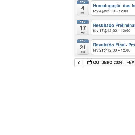
FEV
Homologação das in
4
fev 4@12:00 – 12:00
ter
FEV
Resultado Prelimina
17
fev 17@12:00 – 12:00
seg
FEV
Resultado Final- Pr
21
fev 21@12:00 – 12:00
sex
OUTUBRO 2024 – FEV