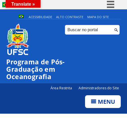
Translate »
BRASIL
Simplifique!
ACESSIBILIDADE
ALTO CONTRASTE
MAPA DO SITE
Comunica BR
Participe
Acesso à informação
Legislação
Programa de Pós-
Canais
Graduação em
Oceanografia
Área Restrita
Administradores do Site
MENU