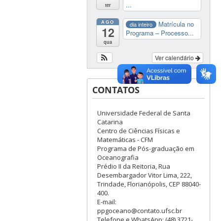
...
ter
AGO
Matrícula no
dia inteiro
12
Programa – Processo...
qua
Ver calendário
CONTATOS
Universidade Federal de Santa
Catarina
Centro de Ciências Físicas e
Matemáticas - CFM
Programa de Pós-graduação em
Oceanografia
Prédio II da Reitoria, Rua
Desembargador Vitor Lima, 222,
Trindade, Florianópolis, CEP 88040-
400.
E-mail:
ppgoceano@contato.ufsc.br
Telefone e WhatsApp: (48) 3721-