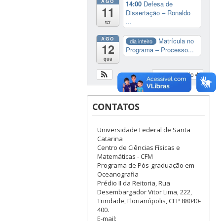
AGO
14:00
Defesa de
11
Dissertação – Ronaldo
...
ter
AGO
Matrícula no
dia inteiro
12
Programa – Processo...
qua
Ver calendário
CONTATOS
Universidade Federal de Santa
Catarina
Centro de Ciências Físicas e
Matemáticas - CFM
Programa de Pós-graduação em
Oceanografia
Prédio II da Reitoria, Rua
Desembargador Vitor Lima, 222,
Trindade, Florianópolis, CEP 88040-
400.
E-mail: