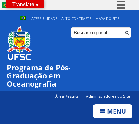
Translate »
BRASIL
Simplifique!
ACESSIBILIDADE
ALTO CONTRASTE
MAPA DO SITE
Comunica BR
Participe
Acesso à informação
Legislação
Programa de Pós-
Canais
Graduação em
Oceanografia
Área Restrita
Administradores do Site
MENU