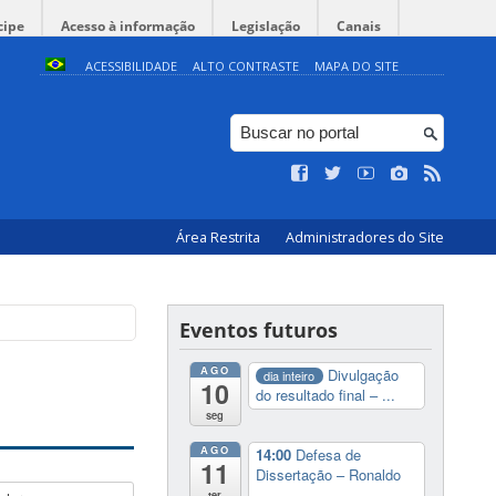
cipe
Acesso à informação
Legislação
Canais
ACESSIBILIDADE
ALTO CONTRASTE
MAPA DO SITE
Área Restrita
Administradores do Site
Eventos futuros
AGO
Divulgação
dia inteiro
10
do resultado final – ...
seg
AGO
14:00
Defesa de
11
Dissertação – Ronaldo
...
ter