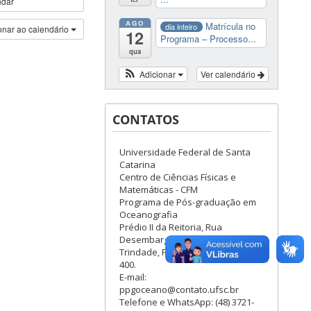
ndar
AGO
Matrícula no
dia inteiro
onar ao calendário
12
Programa – Processo...
qua
Adicionar
Ver calendário
CONTATOS
Universidade Federal de Santa
Catarina
Centro de Ciências Físicas e
Matemáticas - CFM
Programa de Pós-graduação em
Oceanografia
Prédio II da Reitoria, Rua
Desembargador Vitor Lima, 222,
Trindade, Florianópolis, CEP 88040-
400.
E-mail:
ppgoceano@contato.ufsc.br
Telefone e WhatsApp: (48) 3721-