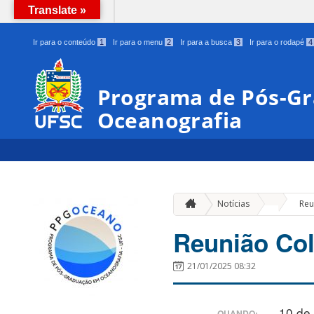
Translate »
BRASIL
Ir para o conteúdo
1
Ir para o menu
2
Ir para a busca
3
Ir para o rodapé
4
Programa de Pós-G
Oceanografia
»
Notícias
Reu
Reunião Co
21/01/2025 08:32
10 de
QUANDO: