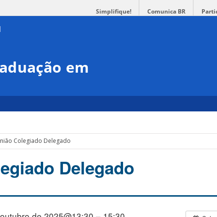
Simplifique!
Comunica BR
Parti
raduação em
nião Colegiado Delegado
legiado Delegado
 outubro de 2025@13:30 – 15:30