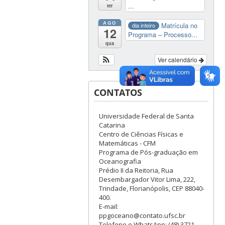
...
ter
AGO
Matrícula no
dia inteiro
12
Programa – Processo...
qua
Ver calendário
CONTATOS
Universidade Federal de Santa
Catarina
Centro de Ciências Físicas e
Matemáticas - CFM
Programa de Pós-graduação em
Oceanografia
Prédio II da Reitoria, Rua
Desembargador Vitor Lima, 222,
Trindade, Florianópolis, CEP 88040-
400.
E-mail:
ppgoceano@contato.ufsc.br
Telefone e WhatsApp: (48) 3721-