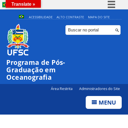
Translate »
BRASIL
Simplifique!
ACESSIBILIDADE
ALTO CONTRASTE
MAPA DO SITE
Comunica BR
Participe
Acesso à informação
Legislação
Programa de Pós-
Canais
Graduação em
Oceanografia
Área Restrita
Administradores do Site
MENU