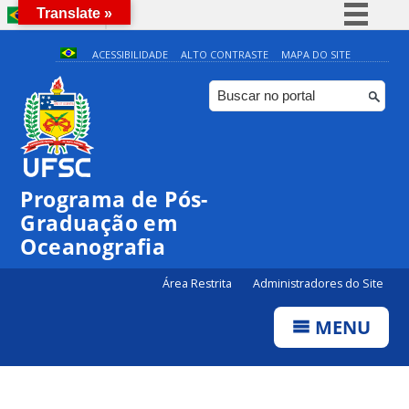
Translate »
BRASIL
Simplifique!
ACESSIBILIDADE
ALTO CONTRASTE
MAPA DO SITE
Comunica BR
Participe
Acesso à informação
Legislação
Programa de Pós-
Canais
Graduação em
Oceanografia
Área Restrita
Administradores do Site
MENU