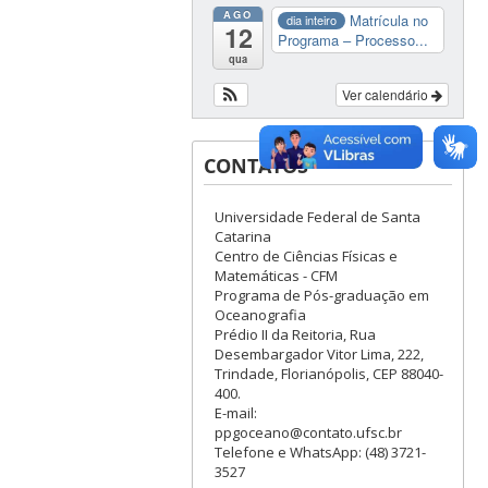
AGO
Matrícula no
dia inteiro
12
Programa – Processo...
qua
Ver calendário
CONTATOS
Universidade Federal de Santa
Catarina
Centro de Ciências Físicas e
Matemáticas - CFM
Programa de Pós-graduação em
Oceanografia
Prédio II da Reitoria, Rua
Desembargador Vitor Lima, 222,
Trindade, Florianópolis, CEP 88040-
400.
E-mail:
ppgoceano@contato.ufsc.br
Telefone e WhatsApp: (48) 3721-
3527