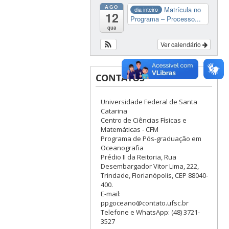
AGO
Matrícula no
dia inteiro
12
Programa – Processo...
qua
Ver calendário
CONTATOS
Universidade Federal de Santa
Catarina
Centro de Ciências Físicas e
Matemáticas - CFM
Programa de Pós-graduação em
Oceanografia
Prédio II da Reitoria, Rua
Desembargador Vitor Lima, 222,
Trindade, Florianópolis, CEP 88040-
400.
E-mail:
ppgoceano@contato.ufsc.br
Telefone e WhatsApp: (48) 3721-
3527