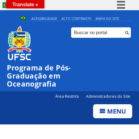
Translate »
BRASIL
Simplifique!
ACESSIBILIDADE
ALTO CONTRASTE
MAPA DO SITE
Comunica BR
Participe
Acesso à informação
Legislação
Programa de Pós-
Canais
Graduação em
Oceanografia
Área Restrita
Administradores do Site
MENU