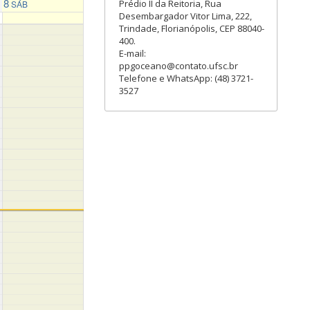
8
Prédio II da Reitoria, Rua
SÁB
Desembargador Vitor Lima, 222,
Trindade, Florianópolis, CEP 88040-
400.
E-mail:
ppgoceano@contato.ufsc.br
Telefone e WhatsApp: (48) 3721-
3527