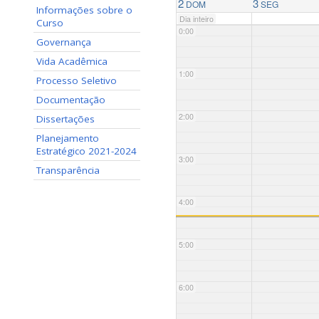
2
3
DOM
SEG
Informações sobre o
Dia inteiro
Curso
0:00
Governança
Vida Acadêmica
1:00
Processo Seletivo
Documentação
2:00
Dissertações
Planejamento
Estratégico 2021-2024
3:00
Transparência
4:00
5:00
6:00