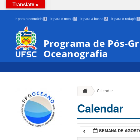
Translate »
BRASIL
Ir para o conteúdo
1
Ir para o menu
2
Ir para a busca
3
Ir para o rodapé
4
Programa de Pós-G
Oceanografia
Calendar
Calendar
SEMANA DE AGOST