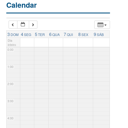
Calendar
3
4
5
6
7
8
9
DOM
SEG
TER
QUA
QUI
SEX
SÁB
Dia
inteiro
0:00
1:00
2:00
3:00
4:00