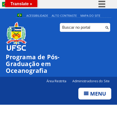
Translate »
BRASIL
Simplifique!
ACESSIBILIDADE
ALTO CONTRASTE
MAPA DO SITE
Comunica BR
Participe
Acesso à informação
Legislação
Programa de Pós-
Canais
Graduação em
Oceanografia
Área Restrita
Administradores do Site
MENU