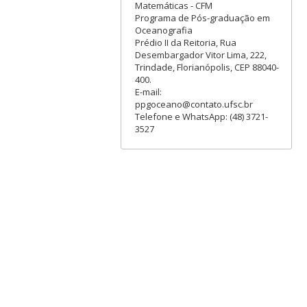
Matemáticas - CFM
Programa de Pós-graduação em
Oceanografia
Prédio II da Reitoria, Rua
Desembargador Vitor Lima, 222,
Trindade, Florianópolis, CEP 88040-
400.
E-mail:
ppgoceano@contato.ufsc.br
Telefone e WhatsApp: (48) 3721-
3527