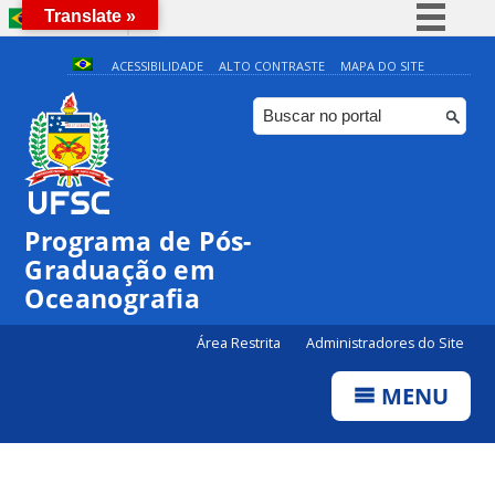
Translate »
BRASIL
Simplifique!
ACESSIBILIDADE
ALTO CONTRASTE
MAPA DO SITE
Comunica BR
Participe
0:00
Acesso à informação
Legislação
1:00
Programa de Pós-
Canais
Graduação em
2:00
Oceanografia
3:00
Área Restrita
Administradores do Site
MENU
4:00
5:00