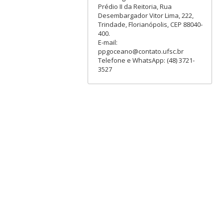
Prédio II da Reitoria, Rua
Desembargador Vitor Lima, 222,
Trindade, Florianópolis, CEP 88040-
400.
E-mail:
ppgoceano@contato.ufsc.br
Telefone e WhatsApp: (48) 3721-
3527