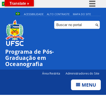
Translate »
BRASIL
Simplifique!
ACESSIBILIDADE
ALTO CONTRASTE
MAPA DO SITE
Comunica BR
Participe
Acesso à informação
Legislação
Programa de Pós-
Canais
Graduação em
Oceanografia
Área Restrita
Administradores do Site
MENU