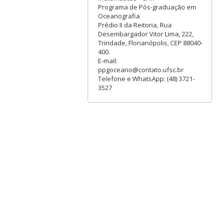
Programa de Pós-graduação em
Oceanografia
Prédio II da Reitoria, Rua
Desembargador Vitor Lima, 222,
Trindade, Florianópolis, CEP 88040-
400.
E-mail:
ppgoceano@contato.ufsc.br
Telefone e WhatsApp: (48) 3721-
3527