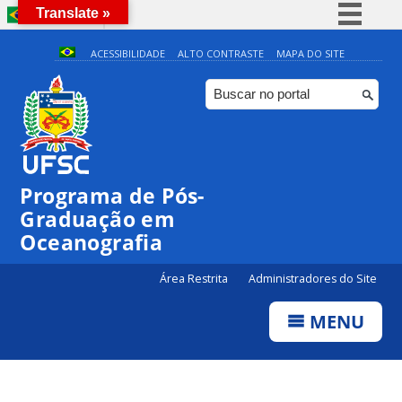
Translate »
BRASIL
Simplifique!
ACESSIBILIDADE
ALTO CONTRASTE
MAPA DO SITE
Comunica BR
Participe
0:00
Acesso à informação
Legislação
1:00
Programa de Pós-
Canais
Graduação em
2:00
Oceanografia
3:00
Área Restrita
Administradores do Site
MENU
4:00
5:00