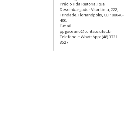
Prédio II da Reitoria, Rua
Desembargador Vitor Lima, 222,
Trindade, Florianópolis, CEP 88040-
400.
E-mail:
ppgoceano@contato.ufsc.br
Telefone e WhatsApp: (48) 3721-
3527