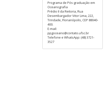
Programa de Pós-graduação em
Oceanografia
Prédio II da Reitoria, Rua
Desembargador Vitor Lima, 222,
Trindade, Florianópolis, CEP 88040-
400.
E-mail:
ppgoceano@contato.ufsc.br
Telefone e WhatsApp: (48) 3721-
3527