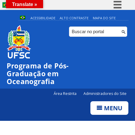
Translate »
BRASIL
Simplifique!
ACESSIBILIDADE
ALTO CONTRASTE
MAPA DO SITE
Comunica BR
Participe
Acesso à informação
Legislação
Programa de Pós-
Canais
Graduação em
Oceanografia
Área Restrita
Administradores do Site
MENU