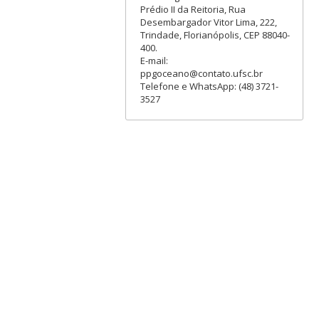
Prédio II da Reitoria, Rua
Desembargador Vitor Lima, 222,
Trindade, Florianópolis, CEP 88040-
400.
E-mail:
ppgoceano@contato.ufsc.br
Telefone e WhatsApp: (48) 3721-
3527