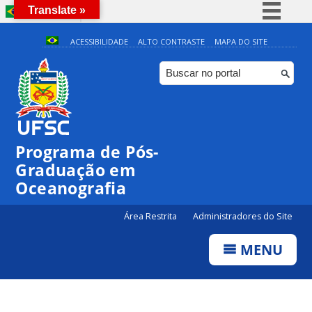
Translate »
BRASIL
Simplifique!
ACESSIBILIDADE
ALTO CONTRASTE
MAPA DO SITE
Comunica BR
Participe
0:00
Acesso à informação
Legislação
1:00
Programa de Pós-
Canais
Graduação em
2:00
Oceanografia
3:00
Área Restrita
Administradores do Site
MENU
4:00
5:00