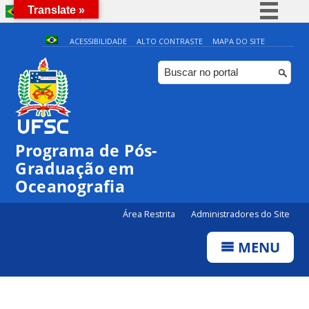
Translate »
BRASIL
Simplifique!
ACESSIBILIDADE
ALTO CONTRASTE
MAPA DO SITE
Comunica BR
Participe
Acesso à informação
Legislação
Programa de Pós-
Canais
Graduação em
Oceanografia
Área Restrita
Administradores do Site
MENU