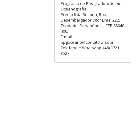
Programa de Pós-graduação em
Oceanografia
Prédio II da Reitoria, Rua
Desembargador Vitor Lima, 222,
Trindade, Florianópolis, CEP 88040-
400.
E-mail:
ppgoceano@contato.ufsc.br
Telefone e WhatsApp: (48) 3721-
3527