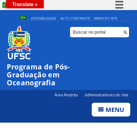
Translate »
BRASIL
Simplifique!
ACESSIBILIDADE
ALTO CONTRASTE
MAPA DO SITE
Comunica BR
Participe
Acesso à informação
Legislação
Programa de Pós-
Canais
Graduação em
Oceanografia
Área Restrita
Administradores do Site
MENU