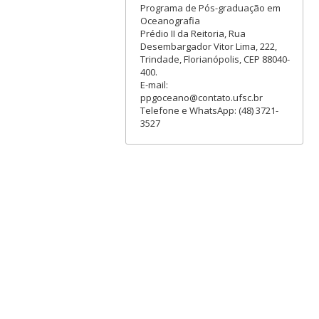
Programa de Pós-graduação em
Oceanografia
Prédio II da Reitoria, Rua
Desembargador Vitor Lima, 222,
Trindade, Florianópolis, CEP 88040-
400.
E-mail:
ppgoceano@contato.ufsc.br
Telefone e WhatsApp: (48) 3721-
3527